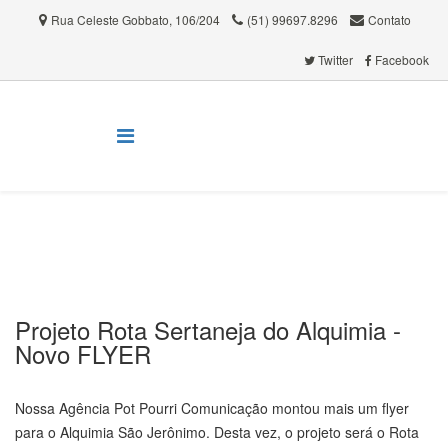
Rua Celeste Gobbato, 106/204
(51) 99697.8296
Contato
.
.
.
Twitter
Facebook
.
.
Notícias
Projeto Rota Sertaneja do Alquimia -
Novo FLYER
Nossa Agência Pot Pourri Comunicação montou mais um flyer
para o Alquimia São Jerônimo. Desta vez, o projeto será o Rota